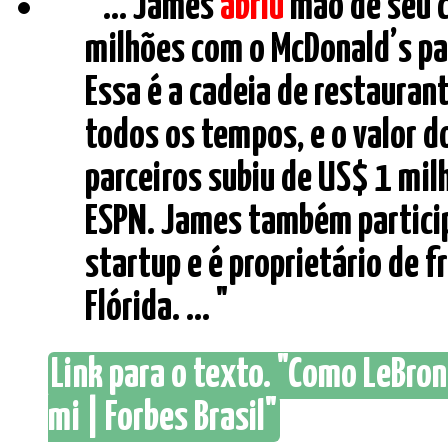
" ... James
abriu
mão de seu c
milhões com o McDonald’s par
Essa é a cadeia de restauran
todos os tempos, e o valor 
parceiros subiu de US$ 1 mi
ESPN. James também particip
startup e é proprietário de f
Flórida. ... "
Link para o texto. "Como LeBro
mi | Forbes Brasil"