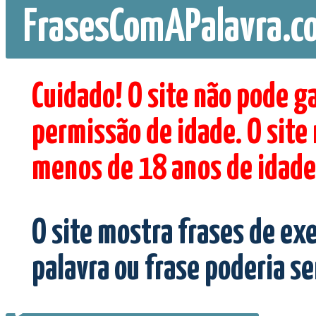
FrasesComAPalavra.c
Cuidado! O site não pode g
permissão de idade. O site
menos de 18 anos de idade
O site mostra frases de ex
palavra ou frase poderia s