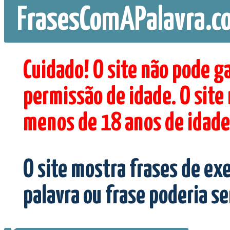
FrasesComAPalavra.c
Cuidado! O site não pode g
permissão de idade. O site
menos de 18 anos de idade
O site mostra frases de ex
palavra ou frase poderia s