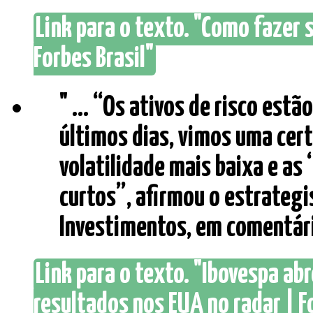
Link para o texto. "Como fazer 
Forbes Brasil"
" ... “Os ativos de risco estã
últimos dias, vimos uma cer
volatilidade mais baixa e as
curtos”, afirmou o estrategi
Investimentos, em comentários
Link para o texto. "Ibovespa ab
resultados nos EUA no radar | F