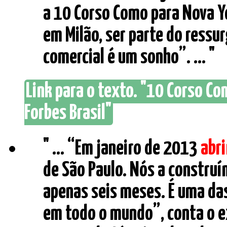
a 10 Corso Como para Nova Y
em Milão, ser parte do ressu
comercial é um sonho”. ... "
Link para o texto. "10 Corso C
Forbes Brasil"
" ... “Em janeiro de 2013
abr
de São Paulo. Nós a constru
apenas seis meses. É uma da
em todo o mundo”, conta o ex