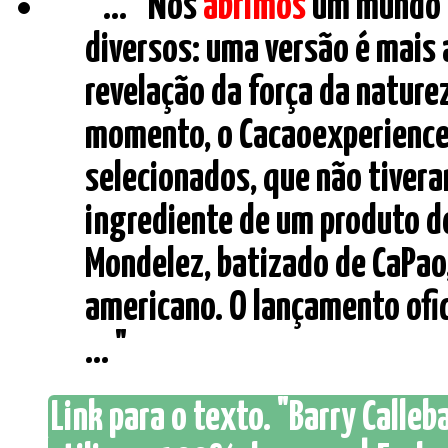
" ... “Nós
abrimos
um mundo n
diversos: uma versão é mais a
revelação da força da nature
momento, o Cacaoexperience 
selecionados, que não tiver
ingrediente de um produto d
Mondelez, batizado de CaPao
americano. O lançamento ofi
... "
Link para o texto. "Barry Calle