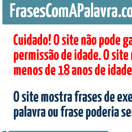
FrasesComAPalavra.c
Cuidado! O site não pode g
permissão de idade. O site
menos de 18 anos de idade
O site mostra frases de ex
palavra ou frase poderia s