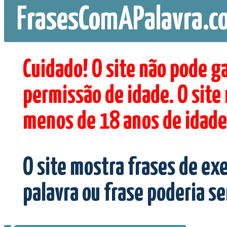
FrasesComAPalavra.c
Cuidado! O site não pode g
permissão de idade. O site
menos de 18 anos de idade
O site mostra frases de ex
palavra ou frase poderia s