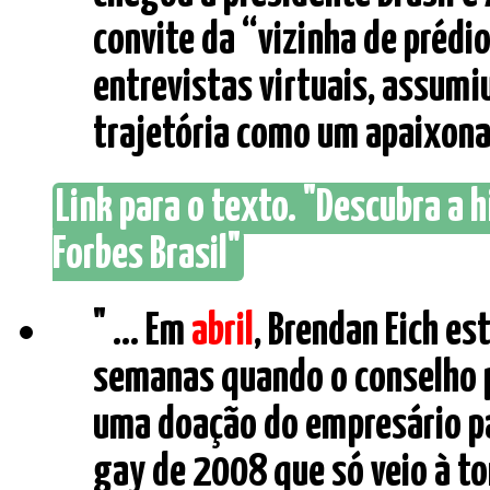
convite da “vizinha de prédi
entrevistas virtuais, assumi
trajetória como um apaixonad
Link para o texto. "Descubra a h
Forbes Brasil"
" ... Em
abril
, Brendan Eich e
semanas quando o conselho pe
uma doação do empresário p
gay de 2008 que só veio à ton