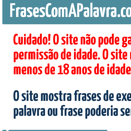
FrasesComAPalavra.c
Cuidado! O site não pode g
permissão de idade. O site
menos de 18 anos de idade
O site mostra frases de ex
palavra ou frase poderia s