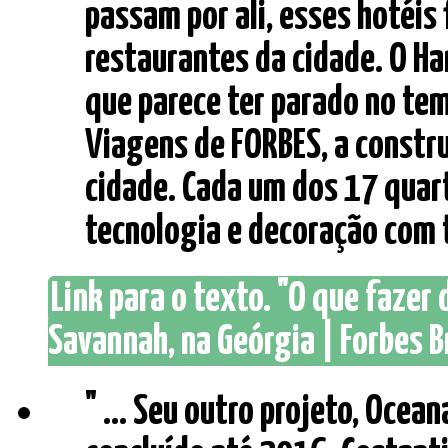
passam por ali, esses hotéis
restaurantes da cidade. O H
que parece ter parado no te
Viagens de FORBES, a const
cidade. Cada um dos 17 quar
tecnologia e decoração com t
Link para o texto. "O que fazer
Savannah, na Geórgia | Forbes B
" ... Seu outro projeto, Ocean