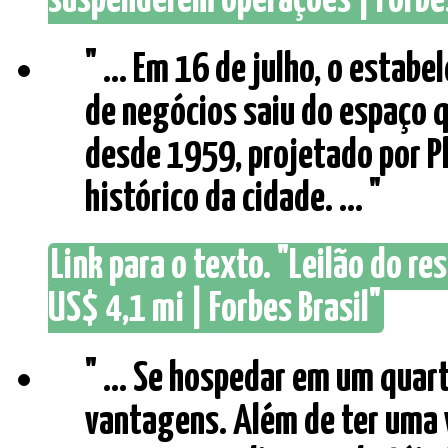
suspenderem operações | Forbes
" ... Em 16 de julho, o esta
de negócios saiu do espaço 
desde 1959, projetado por Ph
histórico da cidade. ... "
Link para o texto. "Leilão do r
US$ 4,1 mi | Forbes Brasil"
" ... Se hospedar em um quar
vantagens. Além de ter uma v