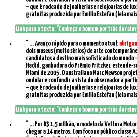
– que é rodeado de joalherias e relojoarias de lu
gratuitas produzida por Emilio Estefan (leia mais 
Link para o texto. "Conheça o homem por trás da reinv
" ... Avanço rápido para o momento atual:
abriga
dois museus (muito sérios) de arte contemporânea
candidatos a destino mais sofisticado do mundo –
Hadid, ganhadora do Prêmio Pritzker, estende-se 
Miami de 2005. O australiano Marc Newson projet
ondular e confundir a vista do observador a part
– que é rodeado de joalherias e relojoarias de lu
gratuitas produzida por Emilio Estefan (leia mais 
Link para o texto. "Conheça o homem por trás da reinv
" ... Por R$ 1,5 milhão, o modelo da Vettura Mot
chegar a 14 metros. Com foco no público classe A