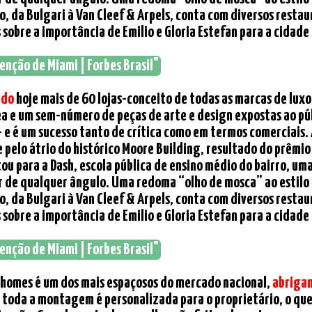
xo, da Bulgari à Van Cleef & Arpels, conta com diversos resta
sobre a importância de Emilio e Gloria Estefan para a cidade 
enção de Miami | Forbes Brasil"
ndo
hoje mais de 60 lojas-conceito de todas as marcas de lux
 e um sem-número de peças de arte e design expostas ao públ
 e é um sucesso tanto de crítica como em termos comerciais. 
pelo átrio do histórico Moore Building, resultado do prêmio
ou para a Dash, escola pública de ensino médio do bairro, u
ir de qualquer ângulo. Uma redoma “olho de mosca” ao estilo
xo, da Bulgari à Van Cleef & Arpels, conta com diversos resta
sobre a importância de Emilio e Gloria Estefan para a cidade 
enção de Miami | Forbes Brasil"
orhomes é um dos mais espaçosos do mercado nacional,
abriga
, toda a montagem é personalizada para o proprietário, o que 