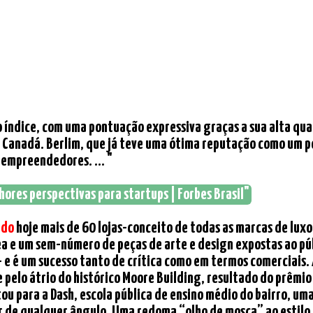
 do índice, com uma pontuação expressiva graças a sua alta qua
Canadá. Berlim, que já teve uma ótima reputação como um pol
empreendedores. ... "
ores perspectivas para startups | Forbes Brasil"
ndo
hoje mais de 60 lojas-conceito de todas as marcas de lux
 e um sem-número de peças de arte e design expostas ao públ
 e é um sucesso tanto de crítica como em termos comerciais. 
pelo átrio do histórico Moore Building, resultado do prêmio
ou para a Dash, escola pública de ensino médio do bairro, u
ir de qualquer ângulo. Uma redoma “olho de mosca” ao estilo