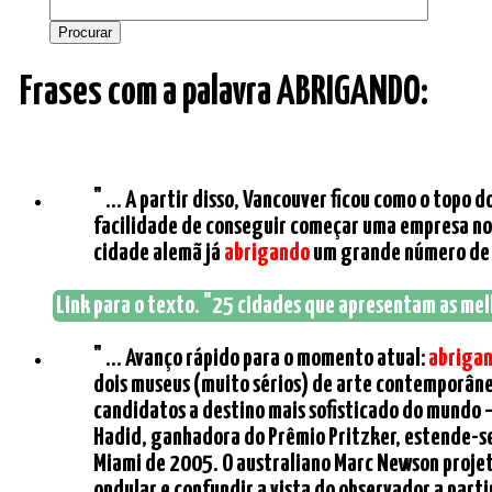
Frases com a palavra ABRIGANDO:
" ... A partir disso, Vancouver ficou como o topo
facilidade de conseguir começar uma empresa no 
cidade alemã já
abrigando
um grande número de 
Link para o texto. "25 cidades que apresentam as melh
" ... Avanço rápido para o momento atual:
abriga
dois museus (muito sérios) de arte contemporânea
candidatos a destino mais sofisticado do mundo –
Hadid, ganhadora do Prêmio Pritzker, estende-se 
Miami de 2005. O australiano Marc Newson projet
ondular e confundir a vista do observador a part