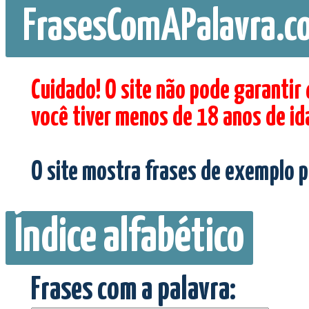
FrasesComAPalavra.c
Cuidado! O site não pode garantir
você tiver menos de 18 anos de id
O site mostra frases de exemplo p
Índice alfabético
Frases com a palavra: