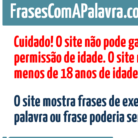
FrasesComAPalavra.c
Cuidado! O site não pode g
permissão de idade. O site
menos de 18 anos de idade
O site mostra frases de ex
palavra ou frase poderia s