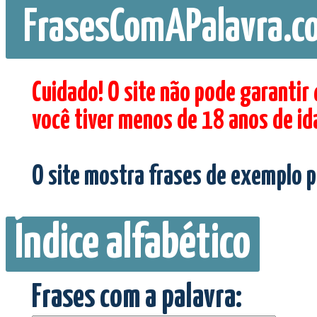
FrasesComAPalavra.c
Cuidado! O site não pode garantir
você tiver menos de 18 anos de id
O site mostra frases de exemplo p
Índice alfabético
Frases com a palavra: