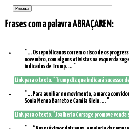
Frases com a palavra ABRAÇAREM:
" ... Os republicanos correm o risco de os progres
novembro, com alguns ativistas na esquerda suge
indicados de Trump. ... "
Link para o texto. "Trump diz que indicará sucessor 
" ... Para auxiliar no movimento, a marca convidou
Sonia Menna Barreto e Camila Klein. ... "
Link para o texto. "Joalheria Corsage promove venda so
" ... “Nos próximos dois anos, a maioria das empr