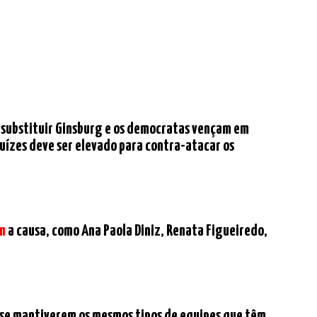
 substituir Ginsburg e os democratas vençam em
uízes deve ser elevado para contra-atacar os
m
a causa, como Ana Paola Diniz, Renata Figueiredo,
 se mantiverem os mesmos tipos de equipes que têm