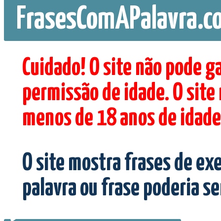
FrasesComAPalavra.c
Cuidado! O site não pode g
permissão de idade. O site
menos de 18 anos de idade
O site mostra frases de ex
palavra ou frase poderia s