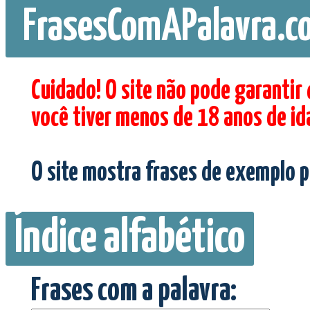
FrasesComAPalavra.c
Cuidado! O site não pode garantir
você tiver menos de 18 anos de id
O site mostra frases de exemplo p
Índice alfabético
Frases com a palavra: