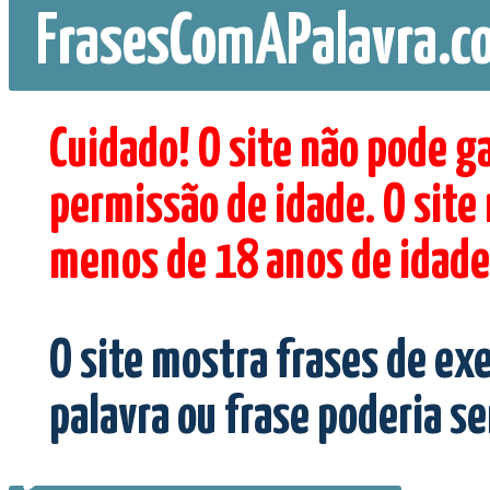
FrasesComAPalavra.c
Cuidado! O site não pode g
permissão de idade. O site
menos de 18 anos de idade
O site mostra frases de ex
palavra ou frase poderia s