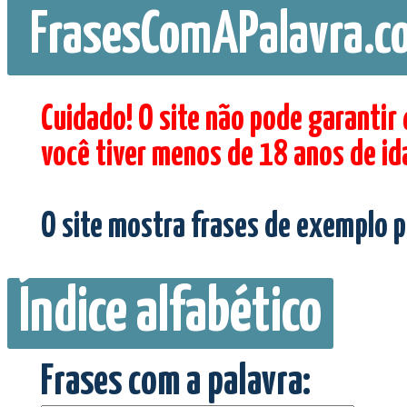
FrasesComAPalavra.c
Cuidado! O site não pode garantir
você tiver menos de 18 anos de id
O site mostra frases de exemplo p
Índice alfabético
Frases com a palavra: