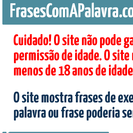
FrasesComAPalavra.c
Cuidado! O site não pode g
permissão de idade. O site
menos de 18 anos de idade
O site mostra frases de ex
palavra ou frase poderia s