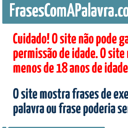
FrasesComAPalavra.c
Cuidado! O site não pode g
permissão de idade. O site
menos de 18 anos de idade
O site mostra frases de ex
palavra ou frase poderia s