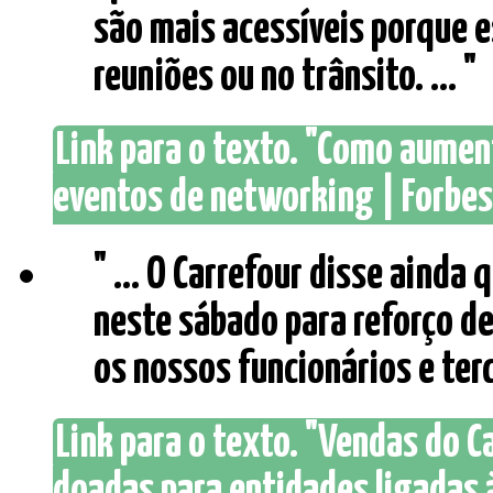
são mais acessíveis porque
reuniões ou no trânsito. ... "
Link para o texto. "Como aume
eventos de networking | Forbes 
" ... O Carrefour disse ainda 
neste sábado para reforço d
os nossos funcionários e terce
Link para o texto. "Vendas do C
doadas para entidades ligadas à