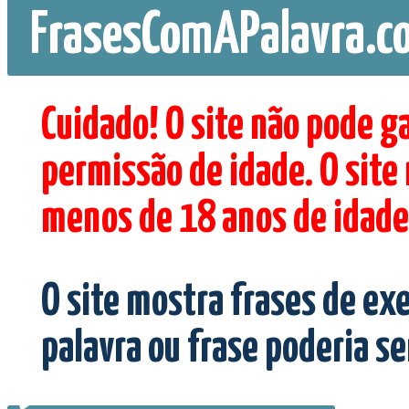
FrasesComAPalavra.c
Cuidado! O site não pode g
permissão de idade. O site
menos de 18 anos de idade
O site mostra frases de ex
palavra ou frase poderia s