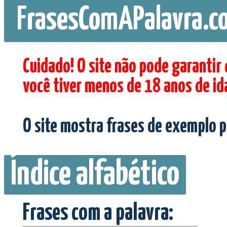
FrasesComAPalavra.c
Cuidado! O site não pode garantir
você tiver menos de 18 anos de id
O site mostra frases de exemplo p
Índice alfabético
Frases com a palavra: