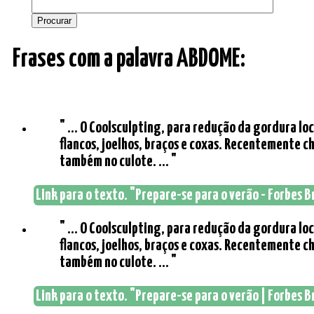
Frases com a palavra ABDOME:
" ... O Coolsculpting, para redução da gordura lo
flancos, joelhos, braços e coxas. Recentemente 
também no culote. ... "
Link para o texto. "Prepare-se para o verão - Forbes B
" ... O Coolsculpting, para redução da gordura lo
flancos, joelhos, braços e coxas. Recentemente 
também no culote. ... "
Link para o texto. "Prepare-se para o verão | Forbes B