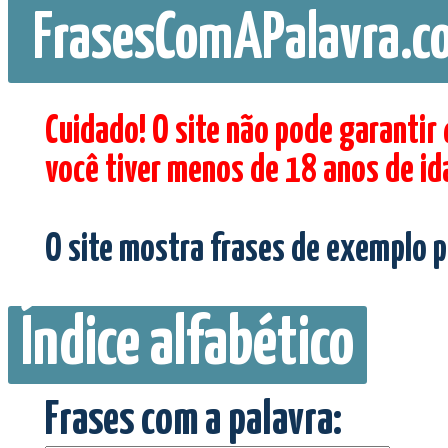
FrasesComAPalavra.c
Cuidado! O site não pode garantir
você tiver menos de 18 anos de id
O site mostra frases de exemplo p
Índice alfabético
Frases com a palavra: