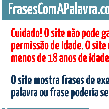
FrasesComAPalavra.c
Cuidado! O site não pode g
permissão de idade. O site
menos de 18 anos de idade
O site mostra frases de ex
palavra ou frase poderia s