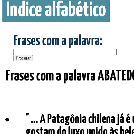
Índice alfabético
Frases com a palavra:
Frases com a palavra ABATE
" ... A Patagônia chilena já 
gostam do luxo unido às bel