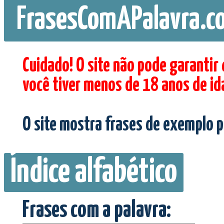
FrasesComAPalavra.c
Cuidado! O site não pode garantir
você tiver menos de 18 anos de id
O site mostra frases de exemplo p
Índice alfabético
Frases com a palavra: