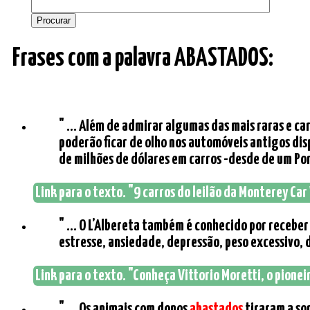
Frases com a palavra ABASTADOS:
" ... Além de admirar algumas das mais raras e c
poderão ficar de olho nos automóveis antigos dis
de milhões de dólares em carros -desde de um Por
Link para o texto. "9 carros do leilão da Monterey Ca
" ... O L’Albereta também é conhecido por recebe
estresse, ansiedade, depressão, peso excessivo, d
Link para o texto. "Conheça Vittorio Moretti, o pionei
" ... Os animais com donos
abastados
tiraram a so