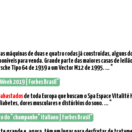
aras máquinas de duas e quatro rodas já construídas, alguns 
poníveis para venda. Grande parte das maiores casas de leil
sche Tipo 64 de 1939 a um Vector M12 de 1995. ... "
r Week 2019 | Forbes Brasil"
r
abastados
de toda Europa que buscam o Spa Espace Vitalité
iabetes, dores musculares e distúrbios do sono. ... "
ro do "champanhe" italiano | Forbes Brasil"
rte grande e, agora, têm um lugar para desfrutar de tratame