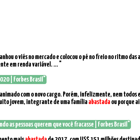
ou o viés no mercado e colocou o pé no freio no ritmo das a
nte em renda variável. ... "
2020 | Forbes Brasil"
o animado com o novo cargo. Porém, infelizmente, nem todos e
uito jovem, integrante de uma família
abastada
ou porque ai
ndo as pessoas querem que você fracasse | Forbes Brasil"
amento mais
abastada
de 2017, com US$ 151 milhões destinado