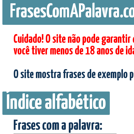
FrasesComAPalavra.c
Cuidado! O site não pode garantir
você tiver menos de 18 anos de id
O site mostra frases de exemplo p
Índice alfabético
Frases com a palavra: