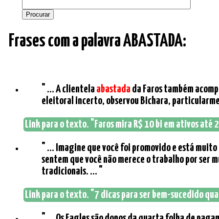
Frases com a palavra ABASTADA:
" ... A clientela
abastada
da Faros também acompanh
eleitoral incerto, observou Bichara, particularme
Link para o texto. "Faros mira R$ 10 bi em ativos até 
" ... Imagine que você foi promovido e está muit
sentem que você não merece o trabalho por ser m
tradicionais. ... "
Link para o texto. "7 dicas para ser bem-sucedido qua
" ... Os Eagles são donos da quarta folha de pag