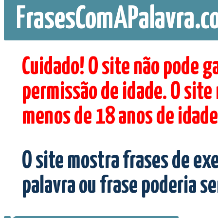
FrasesComAPalavra.c
Cuidado! O site não pode g
permissão de idade. O site
menos de 18 anos de idade
O site mostra frases de ex
palavra ou frase poderia s