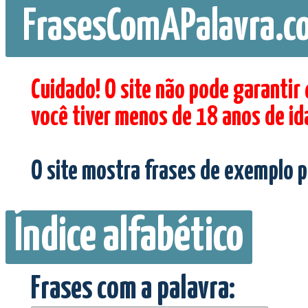
FrasesComAPalavra.c
Cuidado! O site não pode garantir
você tiver menos de 18 anos de id
O site mostra frases de exemplo p
Índice alfabético
Frases com a palavra: