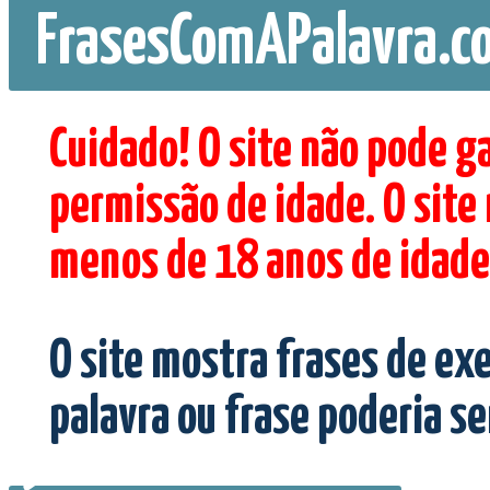
FrasesComAPalavra.c
Cuidado! O site não pode g
permissão de idade. O site
menos de 18 anos de idade
O site mostra frases de ex
palavra ou frase poderia s