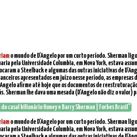
riam
o mundo de D’Angelo por um curto período. Sherman ligou 
ria pela Universidade Columbia, em Nova York, estava assu
ocaram a Steelback e algumas das outras iniciativas de D’An
anceiros apresentados em juízo nesse período, as empresas 
D’Angelo afirme até hoje que os documentos de reestrutura
s. Sherman lhe dava uma mesada (D’Angelo não diz o valor) pa
 do casal bilionário Honey e Barry Sherman | Forbes Brasil"
riam
o mundo de D’Angelo por um curto período. Sherman ligou 
ria pela Universidade Columbia, em Nova York, estava assu
ocaram a Steelback e algumas das outras iniciativas de D’An