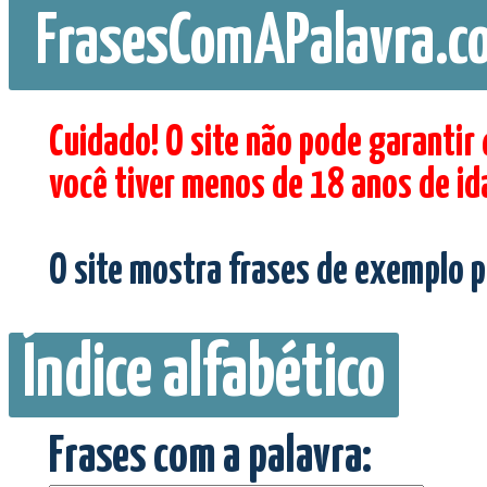
FrasesComAPalavra.c
Cuidado! O site não pode garantir
você tiver menos de 18 anos de id
O site mostra frases de exemplo p
Índice alfabético
Frases com a palavra: