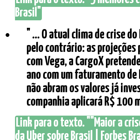
Brasil"
" ... O atual clima de crise do
pelo contrário: as projeções
com Vega, a CargoX pretende
ano com um faturamento de 
não abram os valores já inves
companhia aplicará R$ 100 mil
Link para o texto. ""Maior a cr
da Uber sobre Brasil | Forbes Bra