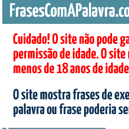
FrasesComAPalavra.c
Cuidado! O site não pode g
permissão de idade. O site
menos de 18 anos de idade
O site mostra frases de ex
palavra ou frase poderia s