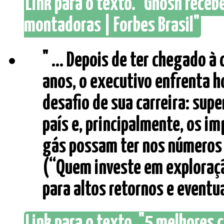
Link para o texto. "Ghosn rece
montadoras | Forbes Brasil"
" ... Depois de ter chegado à
anos, o executivo enfrenta h
desafio de sua carreira: sup
país e, principalmente, os im
gás possam ter nos números 
(“Quem investe em exploraçã
para altos retornos e eventua
Link para o texto. "5 melhores 